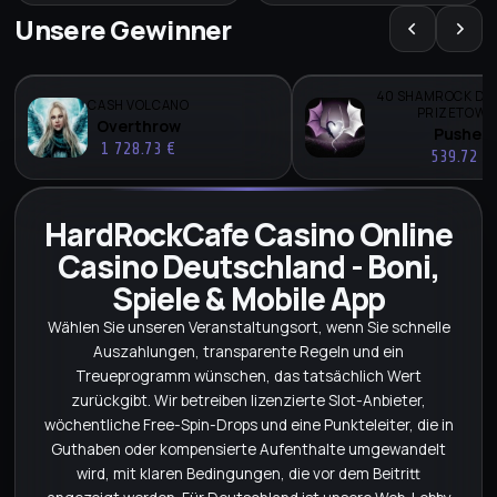
Unsere Gewinner
40 SHAMROCK DI
CASH VOLCANO
PRIZETOWE
Overthrow
Pusher
1 728.73 €
539.72 €
HardRockCafe Casino Online
Casino Deutschland - Boni,
Spiele & Mobile App
Wählen Sie unseren Veranstaltungsort, wenn Sie schnelle
Auszahlungen, transparente Regeln und ein
Treueprogramm wünschen, das tatsächlich Wert
zurückgibt. Wir betreiben lizenzierte Slot-Anbieter,
wöchentliche Free-Spin-Drops und eine Punkteleiter, die in
Guthaben oder kompensierte Aufenthalte umgewandelt
wird, mit klaren Bedingungen, die vor dem Beitritt