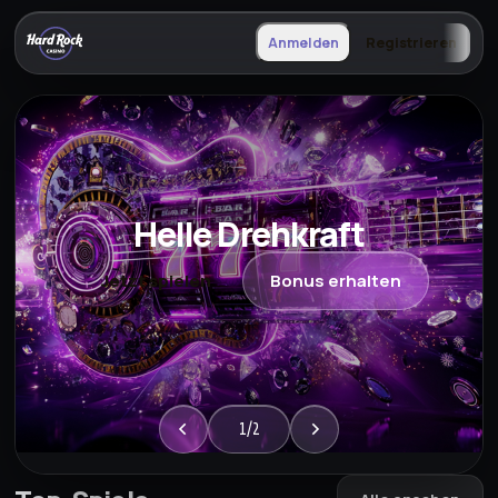
Anmelden
Registrieren
Helle Drehkraft
Jetzt spielen
Bonus erhalten
1/2