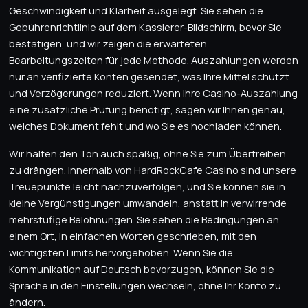
Geschwindigkeit und Klarheit ausgelegt. Sie sehen die
Gebührenrichtlinie auf dem Kassierer-Bildschirm, bevor Sie
bestätigen, und wir zeigen die erwarteten
Bearbeitungszeiten für jede Methode. Auszahlungen werden
nur an verifizierte Konten gesendet, was Ihre Mittel schützt
und Verzögerungen reduziert. Wenn Ihre Casino-Auszahlung
eine zusätzliche Prüfung benötigt, sagen wir Ihnen genau,
welches Dokument fehlt und wo Sie es hochladen können.
Wir halten den Ton auch spaßig, ohne Sie zum Übertreiben
zu drängen. Innerhalb von HardRockCafe Casino sind unsere
Treuepunkte leicht nachzuverfolgen, und Sie können sie in
kleine Vergünstigungen umwandeln, anstatt in verwirrende
mehrstufige Belohnungen. Sie sehen die Bedingungen an
einem Ort, in einfachen Worten geschrieben, mit den
wichtigsten Limits hervorgehoben. Wenn Sie die
Kommunikation auf Deutsch bevorzugen, können Sie die
Sprache in den Einstellungen wechseln, ohne Ihr Konto zu
ändern.