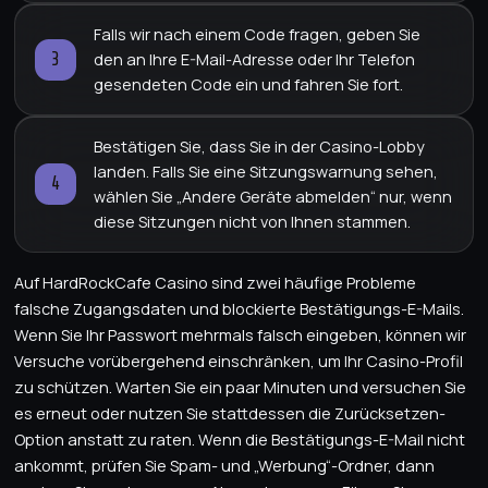
Falls wir nach einem Code fragen, geben Sie
den an Ihre E-Mail-Adresse oder Ihr Telefon
gesendeten Code ein und fahren Sie fort.
Bestätigen Sie, dass Sie in der Casino-Lobby
landen. Falls Sie eine Sitzungswarnung sehen,
wählen Sie „Andere Geräte abmelden“ nur, wenn
diese Sitzungen nicht von Ihnen stammen.
Auf HardRockCafe Casino sind zwei häufige Probleme
falsche Zugangsdaten und blockierte Bestätigungs-E-Mails.
Wenn Sie Ihr Passwort mehrmals falsch eingeben, können wir
Versuche vorübergehend einschränken, um Ihr Casino-Profil
zu schützen. Warten Sie ein paar Minuten und versuchen Sie
es erneut oder nutzen Sie stattdessen die Zurücksetzen-
Option anstatt zu raten. Wenn die Bestätigungs-E-Mail nicht
ankommt, prüfen Sie Spam- und „Werbung“-Ordner, dann