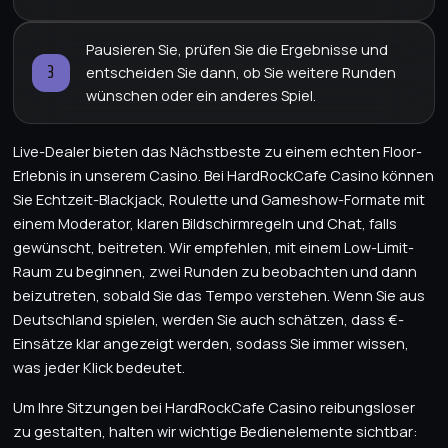
Pausieren Sie, prüfen Sie die Ergebnisse und
entscheiden Sie dann, ob Sie weitere Runden
wünschen oder ein anderes Spiel.
Live-Dealer bieten das Nächstbeste zu einem echten Floor-
Erlebnis in unserem Casino. Bei HardRockCafe Casino können
Sie Echtzeit-Blackjack, Roulette und Gameshow-Formate mit
einem Moderator, klaren Bildschirmregeln und Chat, falls
gewünscht, beitreten. Wir empfehlen, mit einem Low-Limit-
Raum zu beginnen, zwei Runden zu beobachten und dann
beizutreten, sobald Sie das Tempo verstehen. Wenn Sie aus
Deutschland spielen, werden Sie auch schätzen, dass €-
Einsätze klar angezeigt werden, sodass Sie immer wissen,
was jeder Klick bedeutet.
Um Ihre Sitzungen bei HardRockCafe Casino reibungsloser
zu gestalten, halten wir wichtige Bedienelemente sichtbar: